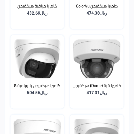
كاميرا هيكفيجن ColorVu
كاميرا مراقبة هيكفيجن
Dome بدقة 8MP
Dome شبكية بدقة 8
ريال474.38
ريال432.69
ميجابكسل (4K) مع تقنية
AcuSense وإضاءة هجينة
ذكية
كاميرا قبة (Dome) هيكفيجن
كاميرا هيكفيجن بانورامية 8
4 ميجا عدسة متحركة (Zoom)
ميجا (4K) بزاوية 180 درجة مع
ريال417.31
ريال504.56
مع رؤية ليلية هجينة ذكية
إنذار وإضاءة هجينة ذكية
ومايكروفون - مقاومة للكسر