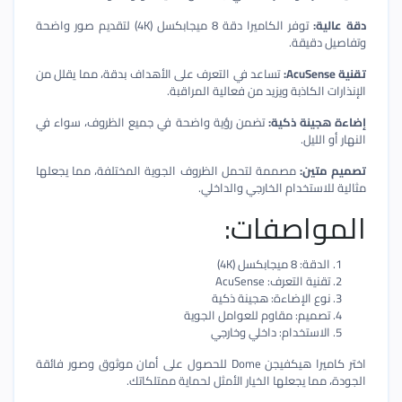
دقة عالية:
توفر الكاميرا دقة 8 ميجابكسل (4K) لتقديم صور واضحة
وتفاصيل دقيقة.
تقنية AcuSense:
تساعد في التعرف على الأهداف بدقة، مما يقلل من
الإنذارات الكاذبة ويزيد من فعالية المراقبة.
إضاءة هجينة ذكية:
تضمن رؤية واضحة في جميع الظروف، سواء في
النهار أو الليل.
تصميم متين:
مصممة لتحمل الظروف الجوية المختلفة، مما يجعلها
مثالية للاستخدام الخارجي والداخلي.
المواصفات:
الدقة: 8 ميجابكسل (4K)
تقنية التعرف: AcuSense
نوع الإضاءة: هجينة ذكية
تصميم: مقاوم للعوامل الجوية
الاستخدام: داخلي وخارجي
اختر كاميرا هيكفيجن Dome للحصول على أمان موثوق وصور فائقة
الجودة، مما يجعلها الخيار الأمثل لحماية ممتلكاتك.