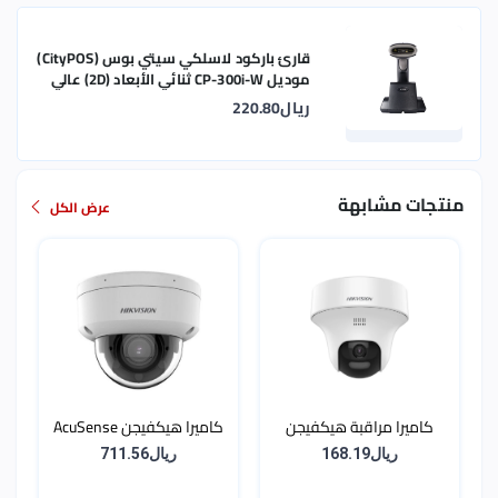
قارئ باركود لاسلكي سيتي بوس (CityPOS)
موديل CP-300i-W ثنائي الأبعاد (2D) عالي
الاستجابة
ريال220.80
منتجات مشابهة
عرض الكل
كاميرا مراقبة هيكفيجن
كاميرا هيكفيجن AcuSense
Turret متحركة (PT) بدقة 3K
Dome بدقة 8MP
ريال168.19
ريال711.56
مع صوت ثنائي الاتجاه