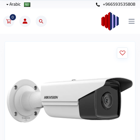
Arabic
+966593535808
0