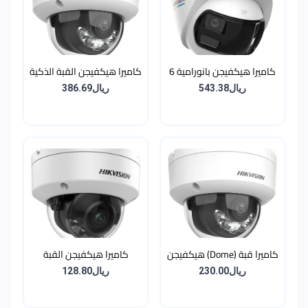
كاميرا هيكفيجن بانورامية 6
كاميرا هيكفيجن القبة الذكية
ميجا بزاوية 180 درجة وإضاءة
8 ميجابكسل (4K) بتقنية
ريال543.38
ريال386.69
هجينة ذكية مع إنذار
الإضاءة الهجينة وميكروفون
مدمج
كاميرا قبة (Dome) هيكفيجن
كاميرا هيكفيجن القبة
6 ميجا بإضاءة هجينة ذكية
(Dome) بدقة 2 ميجابكسل
ريال230.00
ريال128.80
ومايكروفون - مقاومة
بتقنية الإضاءة الهجينة الذكية
للصدمات (Vandal Proof)
وميكروفون مدمج