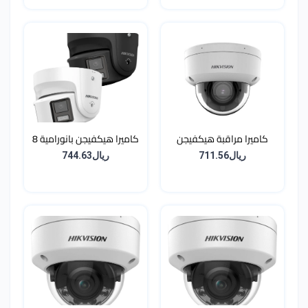
وصفارة إنذار
كاميرا مراقبة هيكفيجن
كاميرا هيكفيجن بانورامية 8
Dome شبكية بدقة 8
ميجا (4K) زاوية 180° درجة
ريال711.56
ريال744.63
ميجابكسل (4K) مع عدسة
ColorVu - أسود (عدسة
متغيرة البؤرة وتقنية
مزدوجة + إنذار ضوئي
AcuSense
وصوتي)