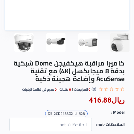
كاميرا مراقبة هيكفيجن Dome شبكية
بدقة 8 ميجابكسل (4K) مع تقنية
AcuSense وإضاءة هجينة ذكية
(0)
0
المراجعات
0
طلبات
0
مدرج في قائمة الرغبات
ريال416.88
Model :
DS-2CD2183G2-LI-B28
الملاحظات-not :