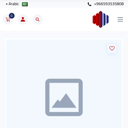
Arabic
+966593535808
0