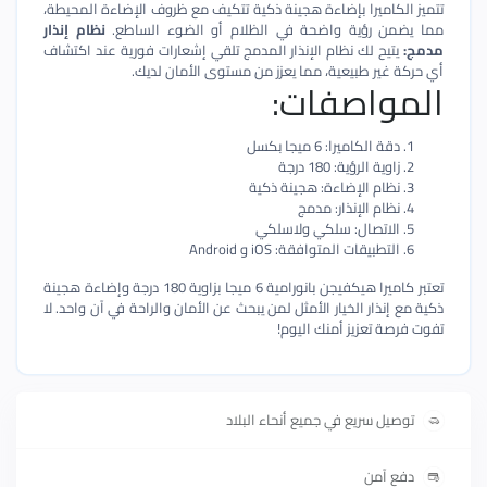
تتميز الكاميرا بإضاءة هجينة ذكية تتكيف مع ظروف الإضاءة المحيطة،
مما يضمن رؤية واضحة في الظلام أو الضوء الساطع.
نظام إنذار
مدمج:
يتيح لك نظام الإنذار المدمج تلقي إشعارات فورية عند اكتشاف
أي حركة غير طبيعية، مما يعزز من مستوى الأمان لديك.
المواصفات:
دقة الكاميرا: 6 ميجا بكسل
زاوية الرؤية: 180 درجة
نظام الإضاءة: هجينة ذكية
نظام الإنذار: مدمج
الاتصال: سلكي ولاسلكي
التطبيقات المتوافقة: iOS و Android
تعتبر كاميرا هيكفيجن بانورامية 6 ميجا بزاوية 180 درجة وإضاءة هجينة
ذكية مع إنذار الخيار الأمثل لمن يبحث عن الأمان والراحة في آن واحد. لا
تفوت فرصة تعزيز أمنك اليوم!
توصيل سريع في جميع أنحاء البلاد
دفع آمن