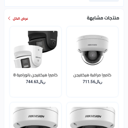
منتجات مشابهة
عرض الكل
كاميرا مراقبة هيكفيجن
كاميرا هيكفيجن بانورامية 8
Dome شبكية بدقة 8
ميجا (4K) زاوية 180° درجة
ريال711.56
ريال744.63
ميجابكسل (4K) مع عدسة
ColorVu - أسود (عدسة
متغيرة البؤرة وتقنية
مزدوجة + إنذار ضوئي
AcuSense
وصوتي)