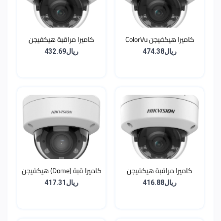
كاميرا هيكفيجن ColorVu
كاميرا مراقبة هيكفيجن
Dome بدقة 8MP
Dome شبكية بدقة 8
ريال474.38
ريال432.69
ميجابكسل (4K) مع تقنية
AcuSense وإضاءة هجينة
ذكية
كاميرا مراقبة هيكفيجن
كاميرا قبة (Dome) هيكفيجن
Dome شبكية بدقة 8
4 ميجا عدسة متحركة (Zoom)
ريال416.88
ريال417.31
ميجابكسل (4K) مع تقنية
مع رؤية ليلية هجينة ذكية
AcuSense وإضاءة هجينة
ومايكروفون - مقاومة للكسر
ذكية