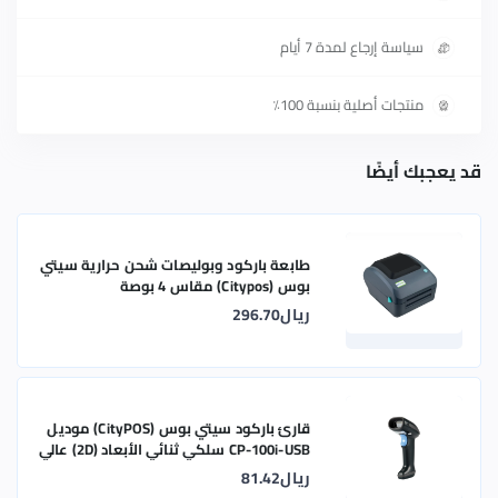
سياسة إرجاع لمدة 7 أيام
منتجات أصلية بنسبة 100٪
قد يعجبك أيضًا
طابعة باركود وبوليصات شحن حرارية سيتي
بوس (Citypos) مقاس 4 بوصة
ريال296.70
قارئ باركود سيتي بوس (CityPOS) موديل
CP-100i-USB سلكي ثنائي الأبعاد (2D) عالي
الكفاءة
ريال81.42