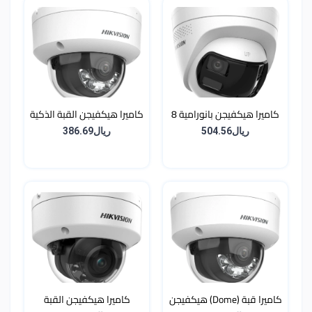
كاميرا هيكفيجن بانورامية 8
كاميرا هيكفيجن القبة الذكية
ميجا (4K) بزاوية 180 درجة مع
8 ميجابكسل (4K) بتقنية
ريال504.56
ريال386.69
إنذار وإضاءة هجينة ذكية
الإضاءة الهجينة وميكروفون
مدمج
كاميرا قبة (Dome) هيكفيجن
كاميرا هيكفيجن القبة