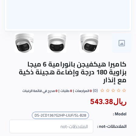
كاميرا هيكفيجن بانورامية 6 ميجا
بزاوية 180 درجة وإضاءة هجينة ذكية
مع إنذار
(0)
0
المراجعات
0
طلبات
0
مدرج في قائمة الرغبات
ريال543.38
Model :
DS-2CD1367G2HP-LIUF/SL-B28
الملاحظات-not :