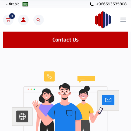
Arabic
+966593535808
0
Contact Us