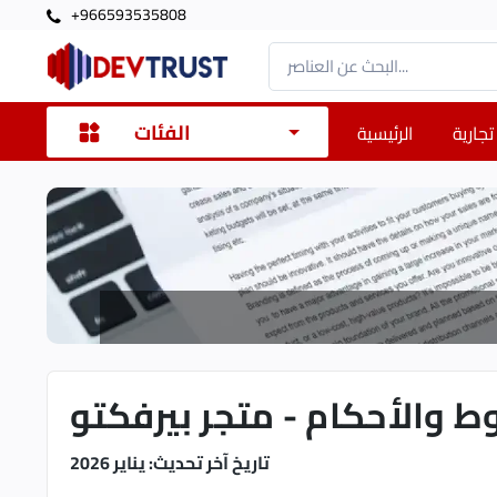
+966593535808
الفئات
تجارية
الرئيسية
ط والأحكام - متجر بيرفكتو
تاريخ آخر تحديث: يناير 2026