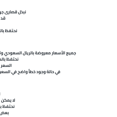
نبذل قصارى جه
قد 
نحتفظ بال
جميع الأسعار معروضة بالريال السعودي وت
نحتفظ بالح
السعر 
في حالة وجود خطأ واضح في السعر، 
ا
لا يمكن 
نحتفظ با
بعض ا