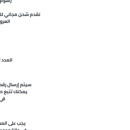
رسوم 
نقدم شحن مجاني للطلبات التي تزيد ع
العرو
المدد ا
سيتم إرسال رقم ت
يمكنك تتبع ط
في 
يجب على المس