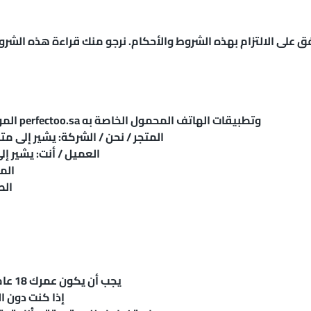
الموقع: يشير إلى موقع بيرفكتو الإلكتروني على الرابط perfectoo.sa وتطبيقات الهاتف المحمول الخاصة به
المتجر / نحن / الشركة: يشير إلى م
العميل / أنت: يشير 
الم
الط
يجب أن يكون عمرك 18 عاماً على الأقل لاستخدام خدماتنا وإجراء عمليات شراء
إذا كنت دون ا