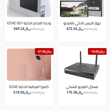
جهاز الجرس الذكي بالفيديو
وحدة التحكم الذكية EZVIZ SD7
EZVIZ HP7 – شاشة لمس 7″
– شاشة لمس 7 بوصات لمراقبة
ريال746.63
ريال409.24
ريال672.63
ريال369.24
وكاميرا بدقة 2K للدخول
المنزل
والمراقبة
-ريال19.00
-ريال57.00
مسجّل الفيديو الشبكي
كاميرا المراقبة الذكية EZVIZ
اللاسلكي EZVIZ X5S – دعم 8
BM1 – مخصصة لغرف الأطفال
ريال194.06
ريال575.00
ريال175.06
ريال518.00
كاميرات بدقّة حتى 5 ميجابكسل
(لون وردي)