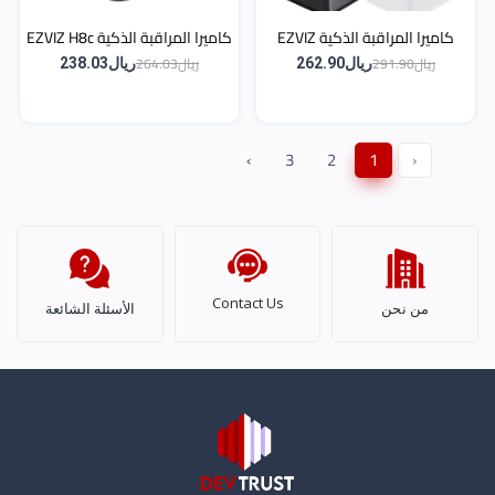
كاميرا المراقبة الذكية EZVIZ
كاميرا المراقبة الذكية EZVIZ H8c
CB2 4G – بطارية 2 K اتصال 4G
Pro – بان/تيلت، ‎8 ميجابكسل
ريال291.90
ريال264.03
ريال262.90
ريال238.03
بلا واي فاي
(≈4K)، تغطية 360°
›
3
2
1
‹
Contact Us
من نحن
الأسئلة الشائعة