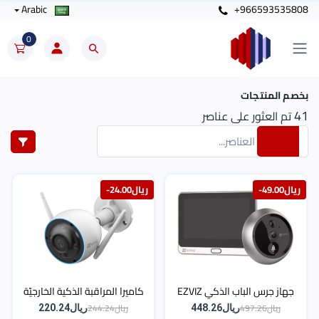
Arabic
+966593535808
0
بخصم المنتجات
41
تم العثور على عناصر
-ريال49.00
-ريال24.00
جهاز جرس الباب الذكي EZVIZ
كاميرا المراقبة الذكية الخارجيّة
DP2 2K – عدسة واسعة وشاشة
EZVIZ H3 – دقة 3K
ريال497.26
ريال244.24
ريال448.26
ريال220.24