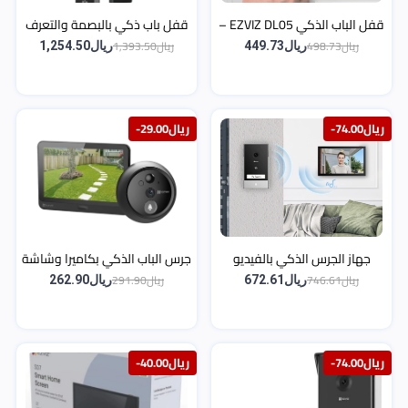
قفل الباب الذكي EZVIZ DL05 –
قفل باب ذكي بالبصمة والتعرف
فتح ببصمة الإصبع والمفتاح
على الوجه مع كاميرا مزدوجة
ريال498.73
ريال1,393.50
ريال449.73
ريال1,254.50
الذكي
EZVIZ EP3x Pro
-ريال74.00
-ريال29.00
جهاز الجرس الذكي بالفيديو
جرس الباب الذكي بكاميرا وشاشة
EZVIZ HP7 – شاشة لمس 7″
EZVIZ HP4 – دقة 1080 بكسل
ريال746.61
ريال291.90
ريال672.61
ريال262.90
وكاميرا 2K للدخول والمراقبة
-ريال74.00
-ريال40.00