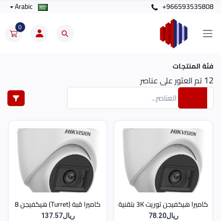
Arabic
+966593535808
0
فئة المنتجات
12
تم العثور على عناصر
كاميرا هيكفيجن توريت 3K بتقنية
كاميرا قبة (Turret) هيكفيجن 8
الإضاءة المزدوجة والصوت
ميجا (4K) أنالوج (Turbo HD)
ريال78.20
ريال137.57