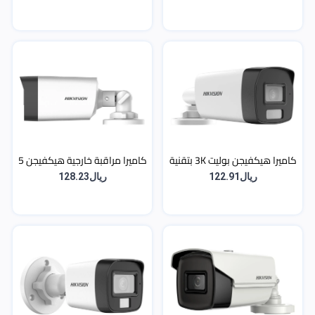
المدمج
بإضاءة هجينة ذكية ومايكروفون
- داخلية وخارجية
كاميرا هيكفيجن بوليت 3K بتقنية
كاميرا مراقبة خارجية هيكفيجن 5
الإضاءة المزدوجة والصوت
ميجا (3K) بمدى رؤية ليلية 80 متر
ريال122.91
ريال128.23
المدمج بمدى 40 متر
(EXIR)