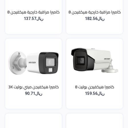
كاميرا مراقبة خارجية هيكفيجن 8
كاميرا مراقبة خارجية هيكفيجن 8
ميجا (4K) بمدى رؤية ليلية 80 متر
ميجا (4K) أنالوج (Turbo HD)
ريال182.56
ريال137.57
(EXIR) - أنالوج (Turbo HD)
بإضاءة هجينة ذكية - سلسلة
Smart Hybrid Light
كاميرا هيكفيجن بوليت 8
كاميرا هيكفيجن ميني بوليت 3K
ميجابكسل (4K) بتقنية EXIR 2.0
بتقنية الإضاءة المزدوجة والصوت
ريال159.56
ريال90.71
ومقاومة للماء
المدمج